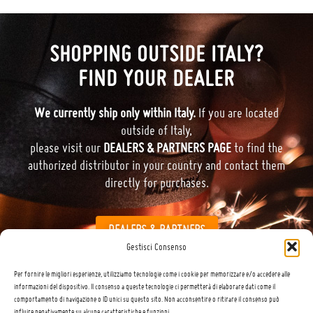
SHOPPING OUTSIDE ITALY?
FIND YOUR DEALER
We currently ship only within Italy.
If you are located
outside of Italy,
please visit our
DEALERS & PARTNERS PAGE
to find the
authorized distributor in your country and contact them
directly for purchases.
DEALERS & PARTNERS
Gestisci Consenso
Per fornire le migliori esperienze, utilizziamo tecnologie come i cookie per memorizzare e/o accedere alle
informazioni del dispositivo. Il consenso a queste tecnologie ci permetterà di elaborare dati come il
comportamento di navigazione o ID unici su questo sito. Non acconsentire o ritirare il consenso può
influire negativamente su alcune caratteristiche e funzioni.