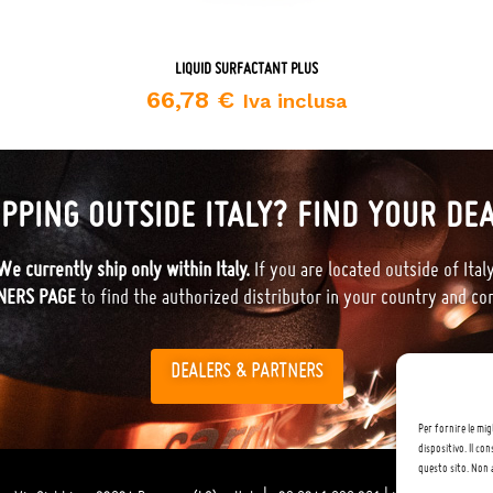
LIQUID SURFACTANT PLUS
66,78
€
Iva inclusa
PPING OUTSIDE ITALY? FIND YOUR DE
We currently ship only within Italy.
If you are located outside of Italy
NERS PAGE
to find the authorized distributor in your country and co
DEALERS & PARTNERS
Per fornire le mig
dispositivo. Il co
questo sito. Non a