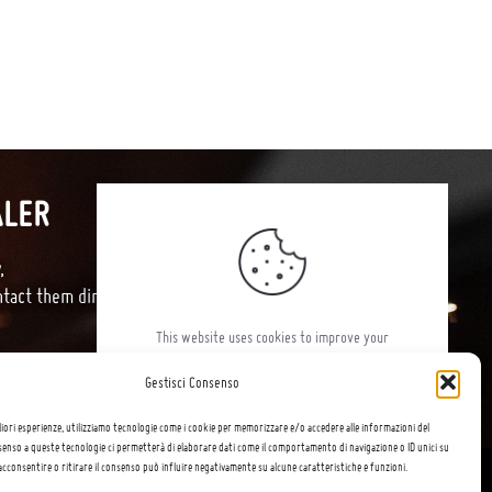
ALER
,
ntact them directly for purchases.
This website uses cookies to improve your
experience. By using this website you agree to
Gestisci Consenso
our
DATA PROTECTION POLICY
.
liori esperienze, utilizziamo tecnologie come i cookie per memorizzare e/o accedere alle informazioni del
READ MORE
nsenso a queste tecnologie ci permetterà di elaborare dati come il comportamento di navigazione o ID unici su
cconsentire o ritirare il consenso può influire negativamente su alcune caratteristiche e funzioni.